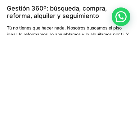
Gestión 360º: búsqueda, compra,
reforma, alquiler y seguimiento
Tú no tienes que hacer nada. Nosotros buscamos el piso
ideal, lo reformamos, lo amueblamos y lo alquilamos por ti. Y
no acaba ahí: hacemos seguimiento 24/7, gestionamos los
cobros, incidencias, renovaciones… Así solo te ocupas de ver
crecer tu inversión mes a mes.
Descubre cómo funciona nuestra
gestión integral del
alquiler