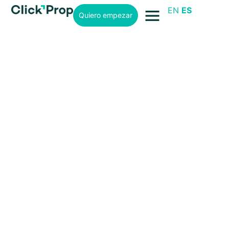
EN
ES
Quiero empezar